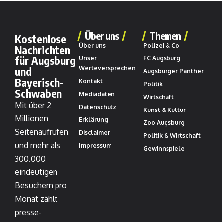
Über uns
Themen
Kostenlose
Über uns
Polizei & Co
Nachrichten
für Augsburg
Unser
FC Augsburg
und
Werteversprechen
Augsburger Panther
Bayerisch-
Kontakt
Politik
Schwaben
Mediadaten
Wirtschaft
Mit über 2
Datenschutz
Kunst & Kultur
Millionen
Erklärung
Zoo Augsburg
Seitenaufrufen
Disclaimer
Politik & Wirtschaft
und mehr als
Impressum
Gewinnspiele
300.000
eindeutigen
Besuchern pro
Monat zählt
presse-