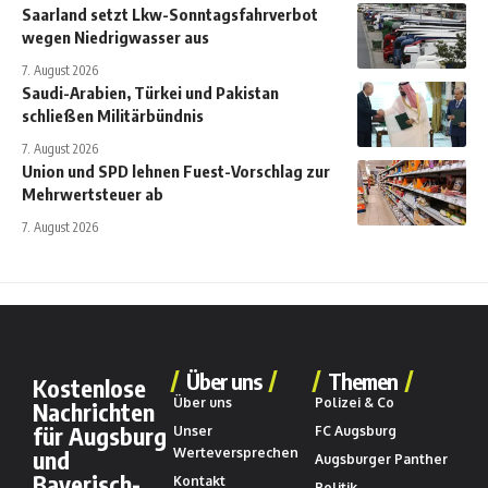
Saarland setzt Lkw-Sonntagsfahrverbot
wegen Niedrigwasser aus
7. August 2026
Saudi-Arabien, Türkei und Pakistan
schließen Militärbündnis
7. August 2026
Union und SPD lehnen Fuest-Vorschlag zur
Mehrwertsteuer ab
7. August 2026
Über uns
Themen
Kostenlose
Über uns
Polizei & Co
Nachrichten
für Augsburg
Unser
FC Augsburg
und
Werteversprechen
Augsburger Panther
Bayerisch-
Kontakt
Politik