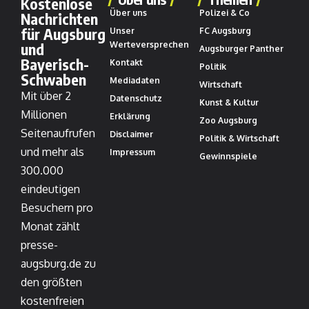
Kostenlose
Über uns
Polizei & Co
Nachrichten
für Augsburg
Unser
FC Augsburg
und
Werteversprechen
Augsburger Panther
Bayerisch-
Kontakt
Politik
Schwaben
Mediadaten
Wirtschaft
Mit über 2
Datenschutz
Kunst & Kultur
Millionen
Erklärung
Zoo Augsburg
Seitenaufrufen
Disclaimer
Politik & Wirtschaft
und mehr als
Impressum
Gewinnspiele
300.000
eindeutigen
Besuchern pro
Monat zählt
presse-
augsburg.de zu
den größten
kostenfreien