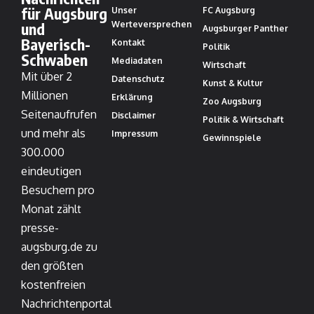
für Augsburg
Unser
FC Augsburg
und
Werteversprechen
Augsburger Panther
Bayerisch-
Kontakt
Politik
Schwaben
Mediadaten
Wirtschaft
Mit über 2
Datenschutz
Kunst & Kultur
Millionen
Erklärung
Zoo Augsburg
Seitenaufrufen
Disclaimer
Politik & Wirtschaft
und mehr als
Impressum
Gewinnspiele
300.000
eindeutigen
Besuchern pro
Monat zählt
presse-
augsburg.de zu
den größten
kostenfreien
Nachrichtenportal