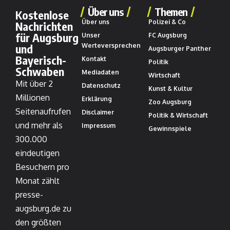
Über uns
Themen
Kostenlose
Über uns
Polizei & Co
Nachrichten
für Augsburg
Unser
FC Augsburg
und
Werteversprechen
Augsburger Panther
Bayerisch-
Kontakt
Politik
Schwaben
Mediadaten
Wirtschaft
Mit über 2
Datenschutz
Kunst & Kultur
Millionen
Erklärung
Zoo Augsburg
Seitenaufrufen
Disclaimer
Politik & Wirtschaft
und mehr als
Impressum
Gewinnspiele
300.000
eindeutigen
Besuchern pro
Monat zählt
presse-
augsburg.de zu
den größten