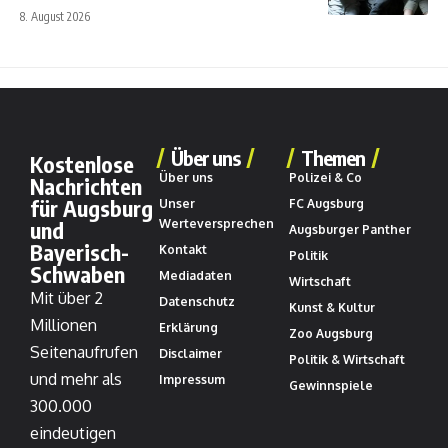
8. August 2026
Über uns
Themen
Kostenlose
Über uns
Polizei & Co
Nachrichten
für Augsburg
Unser
FC Augsburg
und
Werteversprechen
Augsburger Panther
Bayerisch-
Kontakt
Politik
Schwaben
Mediadaten
Wirtschaft
Mit über 2
Datenschutz
Kunst & Kultur
Millionen
Erklärung
Zoo Augsburg
Seitenaufrufen
Disclaimer
Politik & Wirtschaft
und mehr als
Impressum
Gewinnspiele
300.000
eindeutigen