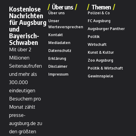
Über uns
Themen
Kostenlose
Über uns
Polizei & Co
Nachrichten
für Augsburg
Unser
FC Augsburg
und
Werteversprechen
Augsburger Panther
Bayerisch-
Kontakt
Politik
Schwaben
Mediadaten
Wirtschaft
Mit über 2
Datenschutz
Kunst & Kultur
Millionen
Erklärung
Zoo Augsburg
Seitenaufrufen
Disclaimer
Politik & Wirtschaft
und mehr als
Impressum
Gewinnspiele
300.000
eindeutigen
Besuchern pro
Monat zählt
presse-
augsburg.de zu
den größten