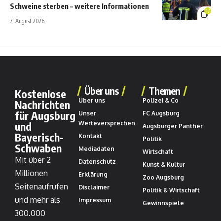
Schweine sterben – weitere Informationen
17
7. August 2026
Über uns
Themen
Kostenlose
Über uns
Polizei & Co
Nachrichten
für Augsburg
Unser
FC Augsburg
und
Werteversprechen
Augsburger Panther
Bayerisch-
Kontakt
Politik
Schwaben
Mediadaten
Wirtschaft
Mit über 2
Datenschutz
Kunst & Kultur
Millionen
Erklärung
Zoo Augsburg
Seitenaufrufen
Disclaimer
Politik & Wirtschaft
und mehr als
Impressum
Gewinnspiele
300.000