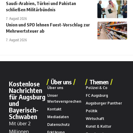
Saudi-Arabien, Türkei und Pakistan
schließen Militärbündnis
7. August 2026
Union und SPD lehnen Fuest-Vorschlag zur
Mehrwertsteuer ab
7. August 2026
Über uns
Themen
Kostenlose
Über uns
Polizei & Co
Nachrichten
für Augsburg
Unser
FC Augsburg
und
Werteversprechen
Augsburger Panther
Bayerisch-
Kontakt
Politik
Schwaben
Mediadaten
Wirtschaft
Mit über 2
Datenschutz
Kunst & Kultur
Millionen
Erklärung