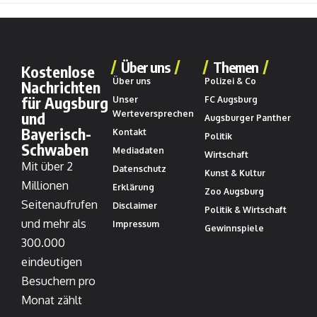
Über uns
Themen
Kostenlose
Über uns
Polizei & Co
Nachrichten
für Augsburg
Unser
FC Augsburg
und
Werteversprechen
Augsburger Panther
Bayerisch-
Kontakt
Politik
Schwaben
Mediadaten
Wirtschaft
Mit über 2
Datenschutz
Kunst & Kultur
Millionen
Erklärung
Zoo Augsburg
Seitenaufrufen
Disclaimer
Politik & Wirtschaft
und mehr als
Impressum
Gewinnspiele
300.000
eindeutigen
Besuchern pro
Monat zählt