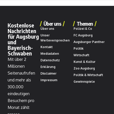
Über uns
Themen
Kostenlose
Über uns
Polizei & Co
Nachrichten
für Augsburg
Unser
FC Augsburg
und
Werteversprechen
Augsburger Panther
Bayerisch-
Kontakt
Politik
Schwaben
Mediadaten
Wirtschaft
Mit über 2
Datenschutz
Kunst & Kultur
Millionen
Erklärung
Zoo Augsburg
Seitenaufrufen
Disclaimer
Politik & Wirtschaft
und mehr als
Impressum
Gewinnspiele
300.000
eindeutigen
Besuchern pro
Monat zählt