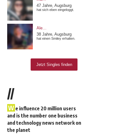
//
W
e influence 20 million users
and is the number one business
and technology news network on
the planet