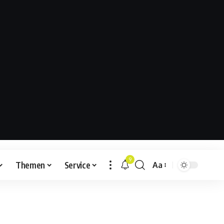
9
Themen
Service
Aa