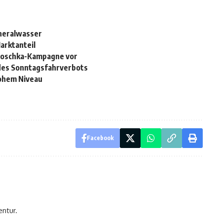
neralwasser
Marktanteil
rjoschka-Kampagne vor
 des Sonntagsfahrverbots
hohem Niveau
Facebook
entur.