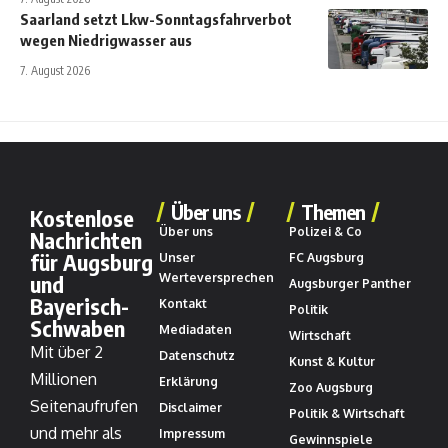
Saarland setzt Lkw-Sonntagsfahrverbot
wegen Niedrigwasser aus
7. August 2026
Über uns
Themen
Kostenlose
Über uns
Polizei & Co
Nachrichten
für Augsburg
Unser
FC Augsburg
und
Werteversprechen
Augsburger Panther
Bayerisch-
Kontakt
Politik
Schwaben
Mediadaten
Wirtschaft
Mit über 2
Datenschutz
Kunst & Kultur
Millionen
Erklärung
Zoo Augsburg
Seitenaufrufen
Disclaimer
Politik & Wirtschaft
und mehr als
Impressum
Gewinnspiele