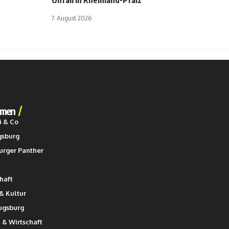
Unfall in Rheinland-Pfalz
7. August 2026
men
i & Co
gsburg
urger Panther
k
haft
& Kultur
ugsburg
k & Wirtschaft