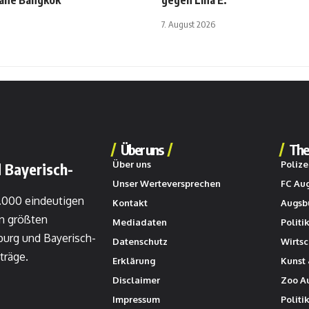
nahe Bangkok
gegen Lina E.
7. August 2026
Über uns
The
Über uns
Polize
 Bayerisch-
Unser Werteversprechen
FC Au
0.000 eindeutigen
Kontakt
Augsb
n größten
Mediadaten
Politi
burg und Bayerisch-
Datenschutz
Wirtsc
träge.
Erklärung
Kunst 
Disclaimer
Zoo A
Impressum
Politi