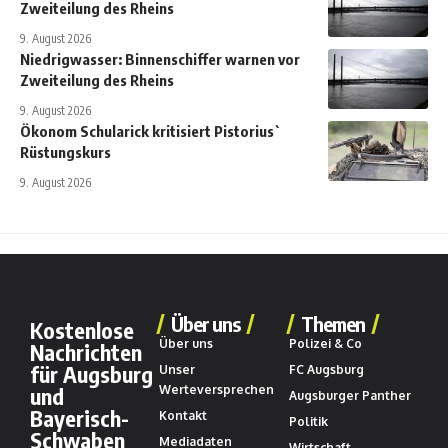
Zweiteilung des Rheins
9. August 2026
Niedrigwasser: Binnenschiffer warnen vor
Zweiteilung des Rheins
9. August 2026
Ökonom Schularick kritisiert Pistorius`
Rüstungskurs
9. August 2026
Über uns
Themen
Kostenlose
Über uns
Polizei & Co
Nachrichten
für Augsburg
Unser
FC Augsburg
und
Werteversprechen
Augsburger Panther
Bayerisch-
Kontakt
Politik
Schwaben
Mediadaten
Wirtschaft