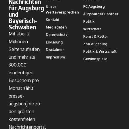
Nachrichten
für Augsburg
Unser
FC Augsburg
und
Werteversprechen
Augsburger Panther
Bayerisch-
Kontakt
Politik
Schwaben
Mediadaten
Wirtschaft
Mit über 2
Datenschutz
Kunst & Kultur
Millionen
Erklärung
Zoo Augsburg
Seitenaufrufen
Disclaimer
Politik & Wirtschaft
und mehr als
Impressum
Gewinnspiele
300.000
eindeutigen
Besuchern pro
Monat zählt
presse-
augsburg.de zu
den größten
kostenfreien
Nachrichtenportal