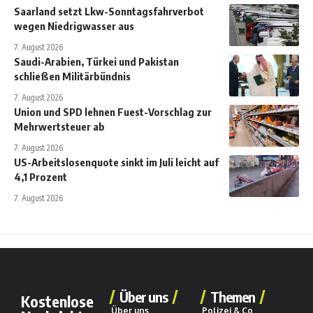
Saarland setzt Lkw-Sonntagsfahrverbot
wegen Niedrigwasser aus
7. August 2026
Saudi-Arabien, Türkei und Pakistan
schließen Militärbündnis
7. August 2026
Union und SPD lehnen Fuest-Vorschlag zur
Mehrwertsteuer ab
7. August 2026
US-Arbeitslosenquote sinkt im Juli leicht auf
4,1 Prozent
7. August 2026
Über uns
Themen
Kostenlose
Über uns
Polizei & Co