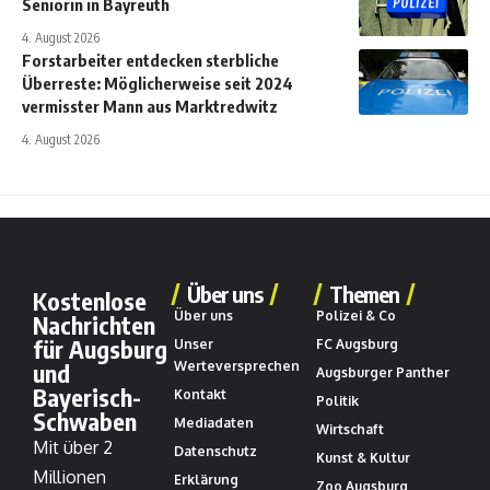
Seniorin in Bayreuth
4. August 2026
Forstarbeiter entdecken sterbliche
Überreste: Möglicherweise seit 2024
vermisster Mann aus Marktredwitz
4. August 2026
Über uns
Themen
Kostenlose
Über uns
Polizei & Co
Nachrichten
für Augsburg
Unser
FC Augsburg
und
Werteversprechen
Augsburger Panther
Bayerisch-
Kontakt
Politik
Schwaben
Mediadaten
Wirtschaft
Mit über 2
Datenschutz
Kunst & Kultur
Millionen
Erklärung
Zoo Augsburg