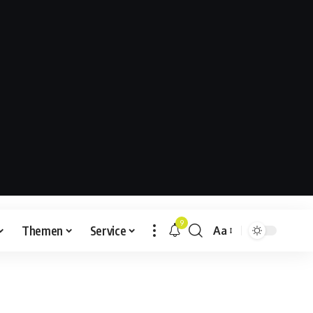
9
Themen
Service
Aa