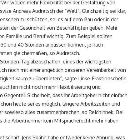
“Wir wollen mehr Flexibilität bei der Gestaltung von
vize Andreas Audretsch der “Welt”. Gleichzeitig sei klar,
nschen zu schützen, sei es auf dem Bau oder in der
osten der Gesundheit von Beschäftigten geben. Mehr
 von Familie und Beruf wichtig. Zum Beispiel sollten
n 30 und 40 Stunden anpassen können, je nach
ehmen gleichermaßen, so Audretsch.
-Stunden-Tag abzuschaffen, eines der wichtigsten
ch noch mit einer angeblich besseren Vereinbarkeit von
stigkeit kaum zu überbieten”, sagte Linke-Fraktionschefin
rauchten nicht noch mehr Flexibilisierung und
m Gegenteil Sicherheit, dass ihr Arbeitgeber nicht einfach
chon heute sei es möglich, längere Arbeitszeiten und
ier sowieso alles zusammenbrechen, so Reichinnek. Bei
ss die Arbeitnehmer kein Mitspracherecht mehr haben
chef scharf. Jens Spahn habe entweder keine Ahnung, was