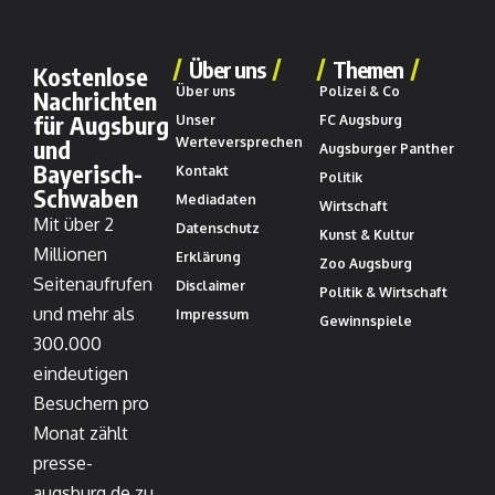
Über uns
Themen
Kostenlose
Über uns
Polizei & Co
Nachrichten
für Augsburg
Unser
FC Augsburg
und
Werteversprechen
Augsburger Panther
Bayerisch-
Kontakt
Politik
Schwaben
Mediadaten
Wirtschaft
Mit über 2
Datenschutz
Kunst & Kultur
Millionen
Erklärung
Zoo Augsburg
Seitenaufrufen
Disclaimer
Politik & Wirtschaft
und mehr als
Impressum
Gewinnspiele
300.000
eindeutigen
Besuchern pro
Monat zählt
presse-
augsburg.de zu