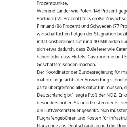
Prozentpunkte.
Während Länder wie Polen (146 Prozent gege
Portugal (125 Prozent) teils große Zuwächs
Finnland (86 Prozent) und Schweden (77 Pro
wirtschaftlichen Folgen der Stagnation bezif
inflationsbereinigt auf rund 40 Milliarden
sich etwa dadurch, dass Zulieferer wie Cate
haben oder dass Hotels, Gastronomie und E
Geschäftsreisenden machen.
Der Koordinator der Bundesregierung für ma
mahnte angesichts der Auswertung schnelles
parteiübergreifend alles dafür tun müssen,
Deutschland gibt”, sagte Ploß der NOZ. Er kri
besonders hohen Standortkosten deutscher F
die Luftverkehrsteuer gesenkt. Nun müssten
Flughafengebühren und Kosten für Infrastrukt
Flugzeuge aus Deutschland ab und die Flüge,