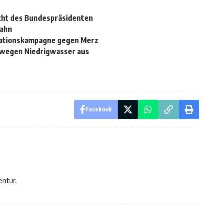
echt des Bundespräsidenten
pahn
mationskampagne gegen Merz
 wegen Niedrigwasser aus
Facebook
entur.