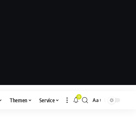
9
Themen
Service
Aa