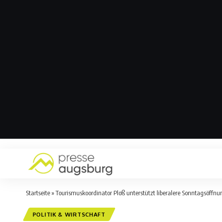
Startseite
»
Tourismuskoordinator Ploß unterstützt liberalere Sonntagsöffn
POLITIK & WIRTSCHAFT