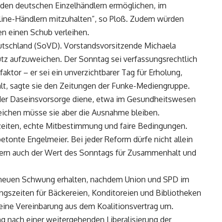
 den deutschen Einzelhändlern ermöglichen, im
ine-Händlern mitzuhalten”, so Ploß. Zudem würden
en einen Schub verleihen.
eutschland (SoVD). Vorstandsvorsitzende Michaela
tz aufzuweichen. Der Sonntag sei verfassungsrechtlich
aktor – er sei ein unverzichtbarer Tag für Erholung,
lt, sagte sie den Zeitungen der Funke-Mediengruppe.
 der Daseinsvorsorge diene, etwa im Gesundheitswesen
reichen müsse sie aber die Ausnahme bleiben.
szeiten, echte Mitbestimmung und faire Bedingungen.
 betonte Engelmeier. Bei jeder Reform dürfe nicht allein
ndern auch der Wert des Sonntags für Zusammenhalt und
 neuen Schwung erhalten, nachdem Union und SPD im
gszeiten für Bäckereien, Konditoreien und Bibliotheken
n eine Vereinbarung aus dem Koalitionsvertrag um.
g nach einer weitergehenden Liberalisierung der