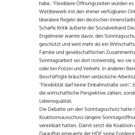
habe. “Flexiblere Öffnungszeiten würden es
Wettbewerb mit den immer verfügbaren Onl
liberalere Regeln den deutschen Innenstädt
Scharfe Kritik äußerte der Sozialverband D
Engelmeier warnte davor, den Sonntagsschu
geschützt und weit mehr als ein Wirtschaftsf
Familie und gesellschaftlichen Zusammenha
Sonntagsarbeit sei dort notwendig, wo sie
oder bei Polizei und Verkehr. In anderen Be
Beschäftigte bräuchten verlässliche Arbeit
“Flexibilität darf keine Einbahnstraße sein”,
die wirtschaftliche Perspektive zählen, so
Lebensqualität.
Die Debatte um den Sonntagsschutz hatte
Koalitionsausschuss längere Sonntagsöffnun
vereinbart hatten. Damit setzt die Koalitio
Daraufhin erneuerte der HDE seine Forderun