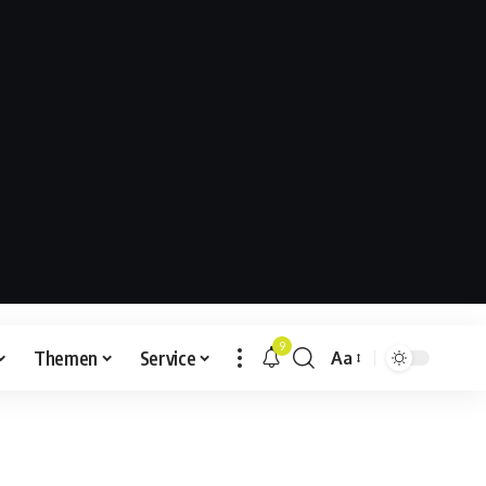
9
Themen
Service
Aa