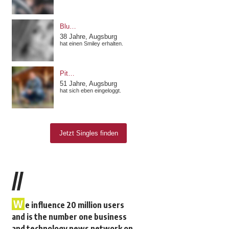
//
W
e influence 20 million users
and is the number one business
and technology news network on