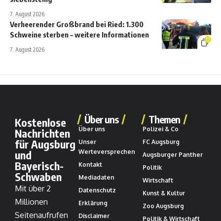
7. August 2026
Verheerender Großbrand bei Ried: 1.300
Schweine sterben – weitere Informationen
17
7. August 2026
Über uns
Themen
Kostenlose
Über uns
Polizei & Co
Nachrichten
für Augsburg
Unser
FC Augsburg
und
Werteversprechen
Augsburger Panther
Bayerisch-
Kontakt
Politik
Schwaben
Mediadaten
Wirtschaft
Mit über 2
Datenschutz
Kunst & Kultur
Millionen
Erklärung
Zoo Augsburg
Seitenaufrufen
Disclaimer
Politik & Wirtschaft