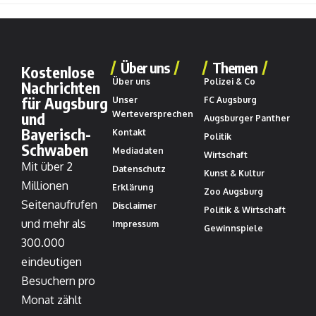
Über uns
Themen
Kostenlose
Über uns
Polizei & Co
Nachrichten
für Augsburg
Unser
FC Augsburg
und
Werteversprechen
Augsburger Panther
Bayerisch-
Kontakt
Politik
Schwaben
Mediadaten
Wirtschaft
Mit über 2
Datenschutz
Kunst & Kultur
Millionen
Erklärung
Zoo Augsburg
Seitenaufrufen
Disclaimer
Politik & Wirtschaft
und mehr als
Impressum
Gewinnspiele
300.000
eindeutigen
Besuchern pro
Monat zählt