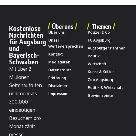
Über uns
Themen
Kostenlose
Über uns
Polizei & Co
Nachrichten
für Augsburg
Unser
FC Augsburg
und
Werteversprechen
Augsburger Panther
Bayerisch-
Kontakt
Politik
Schwaben
Mediadaten
Wirtschaft
Mit über 2
Datenschutz
Kunst & Kultur
Millionen
Erklärung
Zoo Augsburg
Seitenaufrufen
Disclaimer
Politik & Wirtschaft
und mehr als
Impressum
Gewinnspiele
300.000
eindeutigen
Besuchern pro
Monat zählt
presse-