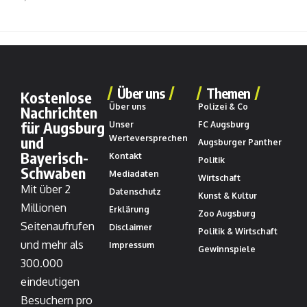
Über uns
Themen
Kostenlose
Über uns
Polizei & Co
Nachrichten
für Augsburg
Unser
FC Augsburg
und
Werteversprechen
Augsburger Panther
Bayerisch-
Kontakt
Politik
Schwaben
Mediadaten
Wirtschaft
Mit über 2
Datenschutz
Kunst & Kultur
Millionen
Erklärung
Zoo Augsburg
Seitenaufrufen
Disclaimer
Politik & Wirtschaft
und mehr als
Impressum
Gewinnspiele
300.000
eindeutigen
Besuchern pro