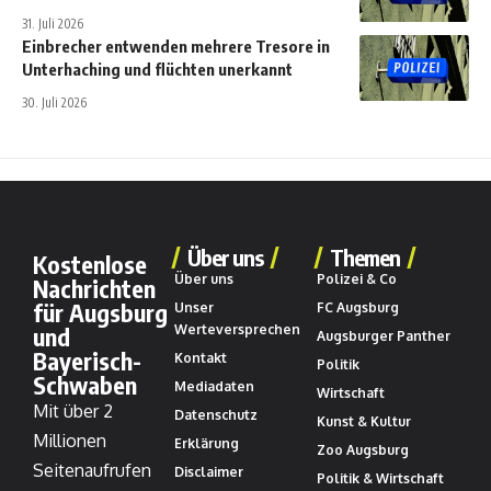
31. Juli 2026
Einbrecher entwenden mehrere Tresore in
Unterhaching und flüchten unerkannt
30. Juli 2026
Über uns
Themen
Kostenlose
Über uns
Polizei & Co
Nachrichten
für Augsburg
Unser
FC Augsburg
und
Werteversprechen
Augsburger Panther
Bayerisch-
Kontakt
Politik
Schwaben
Mediadaten
Wirtschaft
Mit über 2
Datenschutz
Kunst & Kultur
Millionen
Erklärung
Zoo Augsburg
Seitenaufrufen
Disclaimer
Politik & Wirtschaft