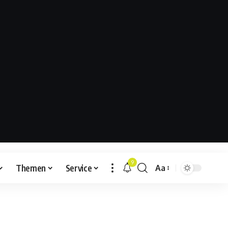
9
Themen
Service
Aa