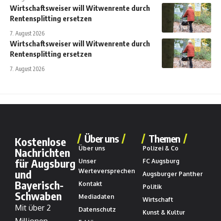
Wirtschaftsweiser will Witwenrente durch
Rentensplitting ersetzen
7. August 2026
Wirtschaftsweiser will Witwenrente durch
Rentensplitting ersetzen
7. August 2026
Über uns
Themen
Kostenlose
Über uns
Polizei & Co
Nachrichten
für Augsburg
Unser
FC Augsburg
und
Werteversprechen
Augsburger Panther
Bayerisch-
Kontakt
Politik
Schwaben
Mediadaten
Wirtschaft
Mit über 2
Datenschutz
Kunst & Kultur