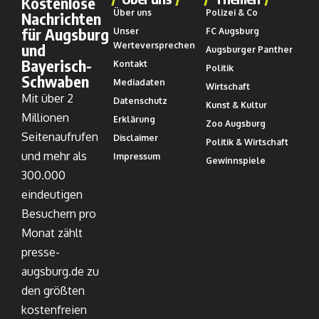
Kostenlose
Über uns
Polizei & Co
Nachrichten
für Augsburg
Unser
FC Augsburg
und
Werteversprechen
Augsburger Panther
Bayerisch-
Kontakt
Politik
Schwaben
Mediadaten
Wirtschaft
Mit über 2
Datenschutz
Kunst & Kultur
Millionen
Erklärung
Zoo Augsburg
Seitenaufrufen
Disclaimer
Politik & Wirtschaft
und mehr als
Impressum
Gewinnspiele
300.000
eindeutigen
Besuchern pro
Monat zählt
presse-
augsburg.de zu
den größten
kostenfreien