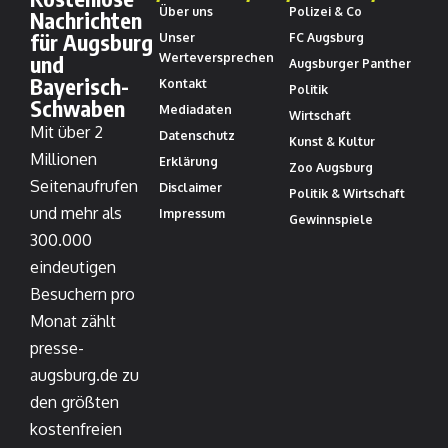
Über uns
Polizei & Co
Nachrichten
für Augsburg
Unser
FC Augsburg
und
Werteversprechen
Augsburger Panther
Bayerisch-
Kontakt
Politik
Schwaben
Mediadaten
Wirtschaft
Mit über 2
Datenschutz
Kunst & Kultur
Millionen
Erklärung
Zoo Augsburg
Seitenaufrufen
Disclaimer
Politik & Wirtschaft
und mehr als
Impressum
Gewinnspiele
300.000
eindeutigen
Besuchern pro
Monat zählt
presse-
augsburg.de zu
den größten
kostenfreien