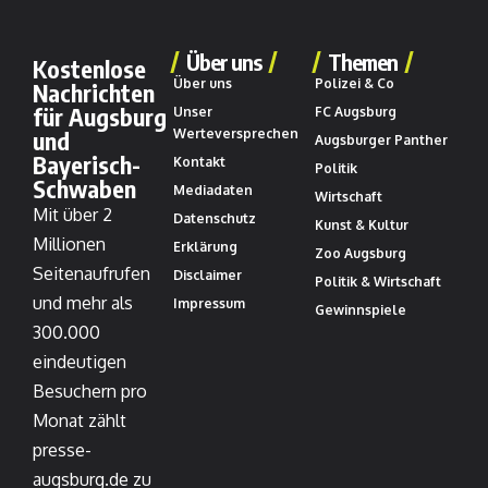
Über uns
Themen
Kostenlose
Über uns
Polizei & Co
Nachrichten
für Augsburg
Unser
FC Augsburg
und
Werteversprechen
Augsburger Panther
Bayerisch-
Kontakt
Politik
Schwaben
Mediadaten
Wirtschaft
Mit über 2
Datenschutz
Kunst & Kultur
Millionen
Erklärung
Zoo Augsburg
Seitenaufrufen
Disclaimer
Politik & Wirtschaft
und mehr als
Impressum
Gewinnspiele
300.000
eindeutigen
Besuchern pro
Monat zählt
presse-
augsburg.de zu