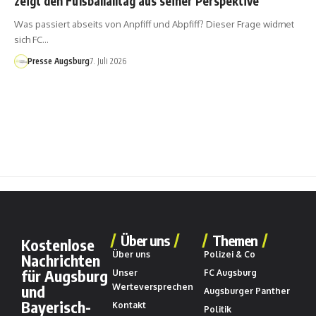
zeigt den Fußballalltag aus seiner Perspektive
Was passiert abseits von Anpfiff und Abpfiff? Dieser Frage widmet
sich FC…
Presse Augsburg
7. Juli 2026
Über uns
Themen
Kostenlose
Über uns
Polizei & Co
Nachrichten
für Augsburg
Unser
FC Augsburg
und
Werteversprechen
Augsburger Panther
Bayerisch-
Kontakt
Politik