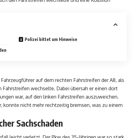
lich den Fahrstreifen wechselte und eine Kollision
Polizei bittet um Hinweise
aden
Fahrzeugführer auf dem rechten Fahrstreifen der A8, als
 Fahrstreifen wechselte. Dabei übersah er einen dort
ungen war, auf den linken Fahrstreifen auszuweichen.
r, konnte nicht mehr rechtzeitig bremsen, was zu einem
icher Sachschaden
ll leicht verletzt. Der Pkw des 35-Jährigen war so stark