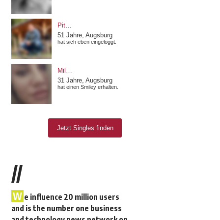
//
W
e influence 20 million users
and is the number one business
and technology news network on