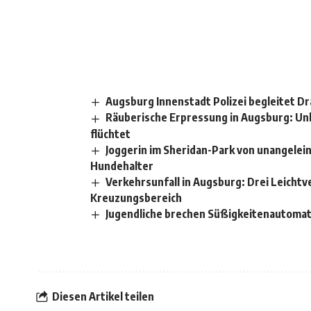
Augsburg Innenstadt Polizei begleitet D
Räuberische Erpressung in Augsburg: Un
flüchtet
Joggerin im Sheridan-Park von unangelein
Hundehalter
Verkehrsunfall in Augsburg: Drei Leichtv
Kreuzungsbereich
Jugendliche brechen Süßigkeitenautomat
Diesen Artikel teilen