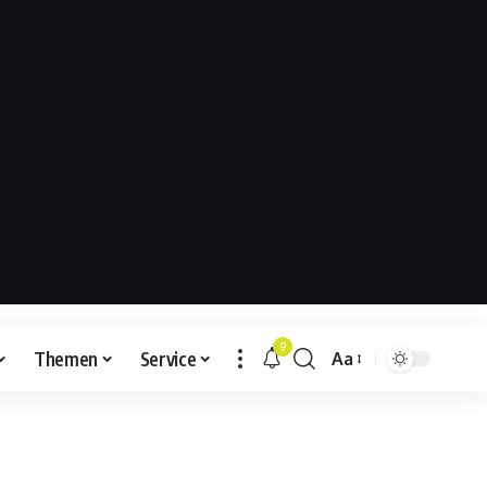
9
Themen
Service
Aa