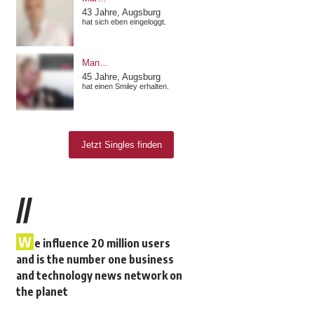
//
W
e influence 20 million users
and is the number one business
and technology news network on
the planet