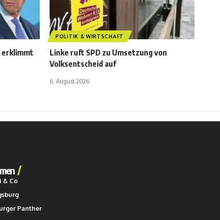
POLITIK & WIRTSCHAFT
D erklimmt
Linke ruft SPD zu Umsetzung von
Volksentscheid auf
6. August 2026
men
i & Co
gsburg
urger Panther