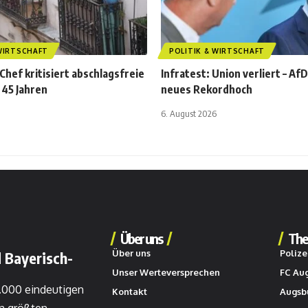
 WIRTSCHAFT
POLITIK & WIRTSCHAFT
Chef kritisiert abschlagsfreie
Infratest: Union verliert – Af
 45 Jahren
neues Rekordhoch
6. August 2026
Über uns
The
Über uns
Polize
 Bayerisch-
Unser Werteversprechen
FC Au
0.000 eindeutigen
Kontakt
Augsb