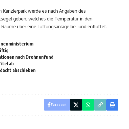
m Kanzlerpark werde es nach Angaben des
ksegel geben, welches die Temperatur in den
e Räume über eine Lüftungsanlage be- und entlüftet.
nnenministerium
äftig
tationen nach Drohnenfund
itel ab
rdacht abschieben
Facebook