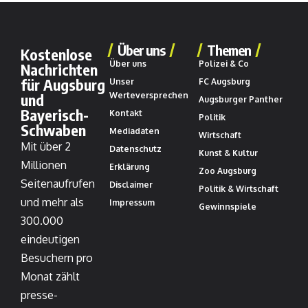
Über uns
Themen
Kostenlose
Über uns
Polizei & Co
Nachrichten
für Augsburg
Unser
FC Augsburg
und
Werteversprechen
Augsburger Panther
Bayerisch-
Kontakt
Politik
Schwaben
Mediadaten
Wirtschaft
Mit über 2
Datenschutz
Kunst & Kultur
Millionen
Erklärung
Zoo Augsburg
Seitenaufrufen
Disclaimer
Politik & Wirtschaft
und mehr als
Impressum
Gewinnspiele
300.000
eindeutigen
Besuchern pro
Monat zählt
presse-