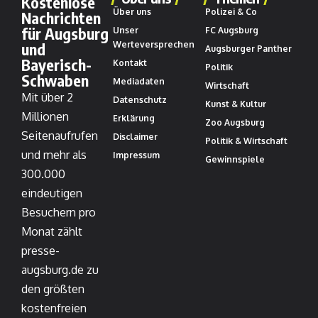
Kostenlose
Über uns
Polizei & Co
Nachrichten
für Augsburg
Unser
FC Augsburg
und
Werteversprechen
Augsburger Panther
Bayerisch-
Kontakt
Politik
Schwaben
Mediadaten
Wirtschaft
Mit über 2
Datenschutz
Kunst & Kultur
Millionen
Erklärung
Zoo Augsburg
Seitenaufrufen
Disclaimer
Politik & Wirtschaft
und mehr als
Impressum
Gewinnspiele
300.000
eindeutigen
Besuchern pro
Monat zählt
presse-
augsburg.de zu
den größten
kostenfreien