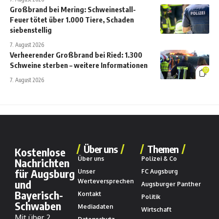
Großbrand bei Mering: Schweinestall-
Feuer tötet über 1.000 Tiere, Schaden
siebenstellig
7. August 2026
Verheerender Großbrand bei Ried: 1.300
Schweine sterben – weitere Informationen
17
7. August 2026
Über uns
Themen
Kostenlose
Über uns
Polizei & Co
Nachrichten
für Augsburg
Unser
FC Augsburg
und
Werteversprechen
Augsburger Panther
Bayerisch-
Kontakt
Politik
Schwaben
Mediadaten
Wirtschaft
Mit über 2