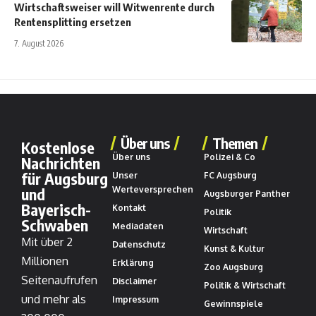
Wirtschaftsweiser will Witwenrente durch
Rentensplitting ersetzen
7. August 2026
Über uns
Themen
Kostenlose
Über uns
Polizei & Co
Nachrichten
für Augsburg
Unser
FC Augsburg
und
Werteversprechen
Augsburger Panther
Bayerisch-
Kontakt
Politik
Schwaben
Mediadaten
Wirtschaft
Mit über 2
Datenschutz
Kunst & Kultur
Millionen
Erklärung
Zoo Augsburg
Seitenaufrufen
Disclaimer
Politik & Wirtschaft
und mehr als
Impressum
Gewinnspiele