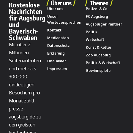
Über uns
Themen
Kostenlose
Über uns
Polizei & Co
Nachrichten
für Augsburg
Unser
FC Augsburg
und
Werteversprechen
Augsburger Panther
Bayerisch-
Kontakt
Politik
Schwaben
Mediadaten
Wirtschaft
Mit über 2
Datenschutz
Kunst & Kultur
Millionen
Erklärung
Zoo Augsburg
Seitenaufrufen
Disclaimer
Politik & Wirtschaft
und mehr als
Impressum
Gewinnspiele
300.000
eindeutigen
Besuchern pro
Monat zählt
presse-
augsburg.de zu
den größten
kostenfreien