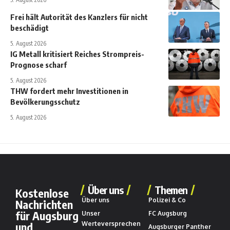
Frei hält Autorität des Kanzlers für nicht
beschädigt
5. August 2026
IG Metall kritisiert Reiches Strompreis-
Prognose scharf
5. August 2026
THW fordert mehr Investitionen in
Bevölkerungsschutz
5. August 2026
Über uns
Themen
Kostenlose
Über uns
Polizei & Co
Nachrichten
für Augsburg
Unser
FC Augsburg
und
Werteversprechen
Augsburger Panther