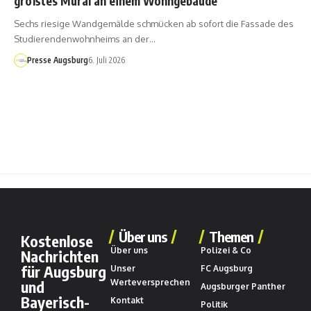
größtes Mural an einem Wohngebäude
Sechs riesige Wandgemälde schmücken ab sofort die Fassade des
Studierendenwohnheims an der…
Presse Augsburg
6. Juli 2026
Über uns
Themen
Kostenlose
Über uns
Polizei & Co
Nachrichten
für Augsburg
Unser
FC Augsburg
und
Werteversprechen
Augsburger Panther
Bayerisch-
Kontakt
Politik