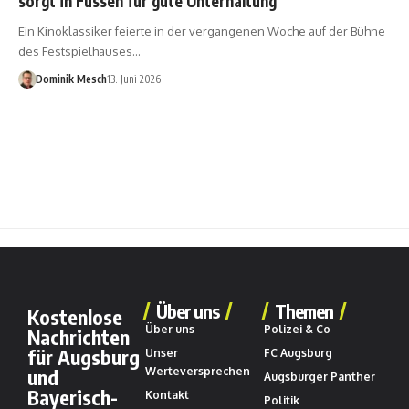
sorgt in Füssen für gute Unterhaltung
Ein Kinoklassiker feierte in der vergangenen Woche auf der Bühne
des Festspielhauses…
Dominik Mesch
13. Juni 2026
Über uns
Themen
Kostenlose
Über uns
Polizei & Co
Nachrichten
für Augsburg
Unser
FC Augsburg
und
Werteversprechen
Augsburger Panther
Bayerisch-
Kontakt
Politik