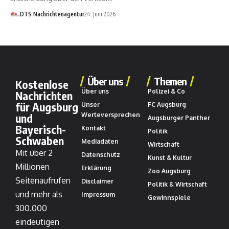
DTS Nachrichtenagentur
24. Juni 2026
Über uns
Themen
Kostenlose
Über uns
Polizei & Co
Nachrichten
für Augsburg
Unser
FC Augsburg
und
Werteversprechen
Augsburger Panther
Bayerisch-
Kontakt
Politik
Schwaben
Mediadaten
Wirtschaft
Mit über 2
Datenschutz
Kunst & Kultur
Millionen
Erklärung
Zoo Augsburg
Seitenaufrufen
Disclaimer
Politik & Wirtschaft
und mehr als
Impressum
Gewinnspiele
300.000
eindeutigen