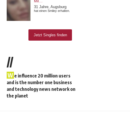
//
W
e influence 20 million users
and is the number one business
and technology news network on
the planet