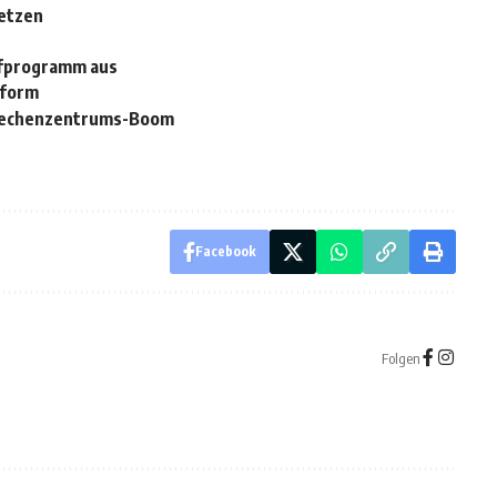
etzen
ufprogramm aus
eform
-Rechenzentrums-Boom
Facebook
Folgen