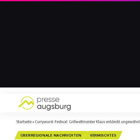
Startseite
»
Currywurst-Festival: Grillweltmeister Klaus entdeckt ungewöhnl
ÜBERREGIONALE NACHRICHTEN
VERMISCHTES