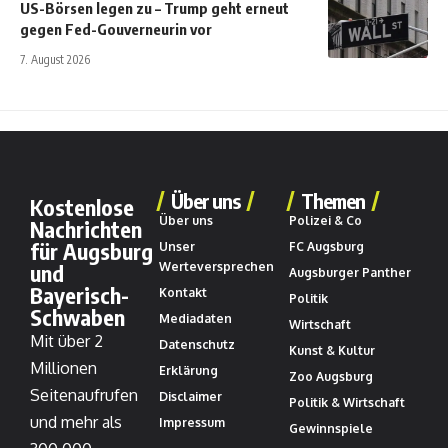
US-Börsen legen zu – Trump geht erneut
gegen Fed-Gouverneurin vor
7. August 2026
Über uns
Themen
Kostenlose
Über uns
Polizei & Co
Nachrichten
für Augsburg
Unser
FC Augsburg
und
Werteversprechen
Augsburger Panther
Bayerisch-
Kontakt
Politik
Schwaben
Mediadaten
Wirtschaft
Mit über 2
Datenschutz
Kunst & Kultur
Millionen
Erklärung
Zoo Augsburg
Seitenaufrufen
Disclaimer
Politik & Wirtschaft
und mehr als
Impressum
Gewinnspiele