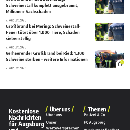
Schweinestall komplett ausgebrannt,
Millionen-Sachschaden
7. August 2026
Großbrand bei Mering: Schweinestall-
Feuer tötet über 1.000 Tiere, Schaden
siebenstellig
7. August 2026
Verheerender Großbrand bei Ried: 1.300
Schweine sterben – weitere Informationen
17
7. August 2026
Über uns
Themen
Kostenlose
Über uns
Polizei & Co
Nachrichten
für Augsburg
Unser
FC Augsburg
Werteversprechen
Augsburger Panther