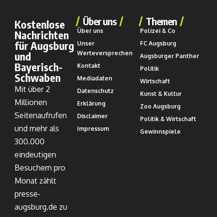
Über uns
Themen
Kostenlose
Über uns
Polizei & Co
Nachrichten
für Augsburg
Unser
FC Augsburg
und
Werteversprechen
Augsburger Panther
Bayerisch-
Kontakt
Politik
Schwaben
Mediadaten
Wirtschaft
Mit über 2
Datenschutz
Kunst & Kultur
Millionen
Erklärung
Zoo Augsburg
Seitenaufrufen
Disclaimer
Politik & Wirtschaft
und mehr als
Impressum
Gewinnspiele
300.000
eindeutigen
Besuchern pro
Monat zählt
presse-
augsburg.de zu