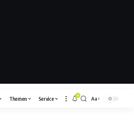
9
Themen
Service
Aa