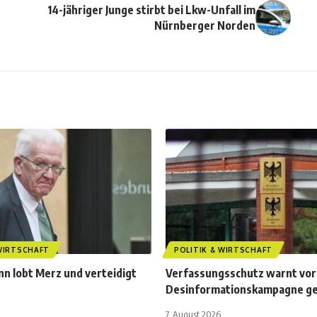
14-jähriger Junge stirbt bei Lkw-Unfall im
Nürnberger Norden
 WIRTSCHAFT
POLITIK & WIRTSCHAFT
n lobt Merz und verteidigt
Verfassungsschutz warnt vor
Desinformationskampagne g
7. August 2026