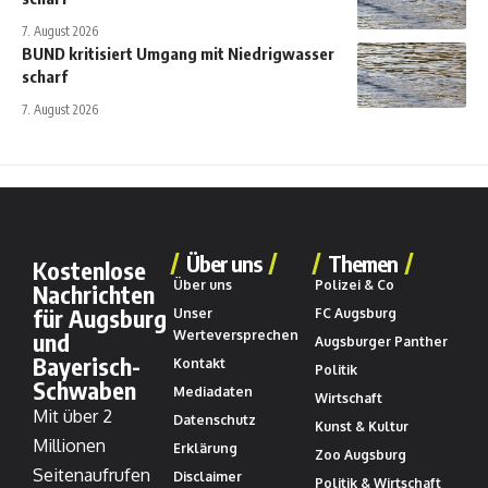
7. August 2026
BUND kritisiert Umgang mit Niedrigwasser
scharf
7. August 2026
Über uns
Themen
Kostenlose
Über uns
Polizei & Co
Nachrichten
für Augsburg
Unser
FC Augsburg
und
Werteversprechen
Augsburger Panther
Bayerisch-
Kontakt
Politik
Schwaben
Mediadaten
Wirtschaft
Mit über 2
Datenschutz
Kunst & Kultur
Millionen
Erklärung
Zoo Augsburg
Seitenaufrufen
Disclaimer
Politik & Wirtschaft