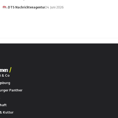
DTS Nachrichtenagentur
24. Juni 2026
men
i & Co
gsburg
urger Panther
k
haft
& Kultur