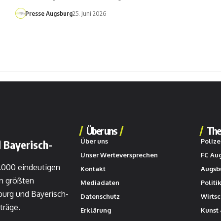
Presse Augsburg
25. Juni 2026
Über uns
The
Über uns
Polize
 Bayerisch-
Unser Werteversprechen
FC Au
0.000 eindeutigen
Kontakt
Augsb
n größten
Mediadaten
Politi
burg und Bayerisch-
Datenschutz
Wirtsc
träge.
Erklärung
Kunst 